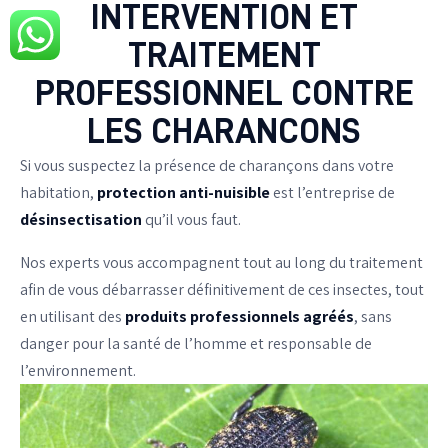
INTERVENTION ET
TRAITEMENT
PROTECTION ANTI-NUISIBLE
PROFESSIONNEL CONTRE
LES CHARANCONS
NOUS CONTACTER
Si vous suspectez la présence de charançons
dans votre
EN SAVOIR PLUS
habitation,
protection anti-nuisible
est l’entreprise
de
désinsectisation
qu’il vous faut.
Nos experts vous accompagnent tout au long du traitement
afin de vous débarrasser définitivement de ces insectes, tout
en utilisant des
produits professionnels agréés
, sans
danger pour la santé de l’homme et
responsable de
l’environnement.