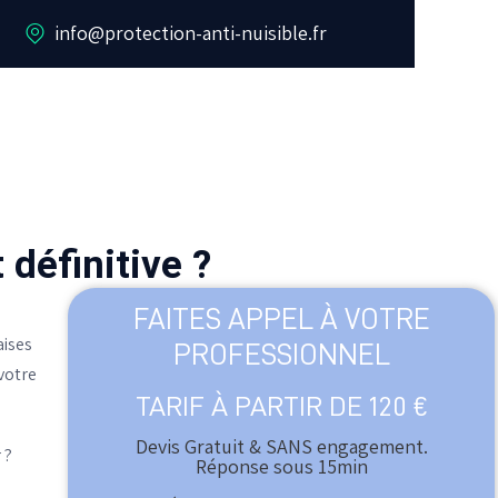
info@protection-anti-nuisible.fr
 définitive ?
FAITES APPEL À VOTRE
aises
PROFESSIONNEL
 votre
TARIF À PARTIR DE 120 €
Devis Gratuit & SANS engagement.
 ?
Réponse sous 15min​