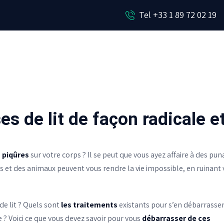
NOUS CONTACTER
Tel +33 1 89 72 02 19
EN SAVOIR PLUS
PROTECTION ANTI-NUISIBLE
s de lit de façon radicale et
e
piqûres
sur votre corps ? Il se peut que vous ayez affaire à des pun
ins et des animaux peuvent vous rendre la vie impossible, en ruinant
de lit ? Quels sont
les traitements
existants pour s’en débarrasser
e ? Voici ce que vous devez savoir pour vous
débarrasser de ces