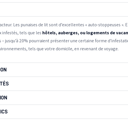
teur. Les punaises de lit sont d’excellentes « auto-stoppeuses ». E
x infestés, tels que les
hôtels, auberges, ou logements de vacan
– jusqu’à 20% pourraient présenter une certaine forme d’infestatio
vironnements, tels que votre domicile, en revenant de voyage.
ION
STÉS
ION
ICS