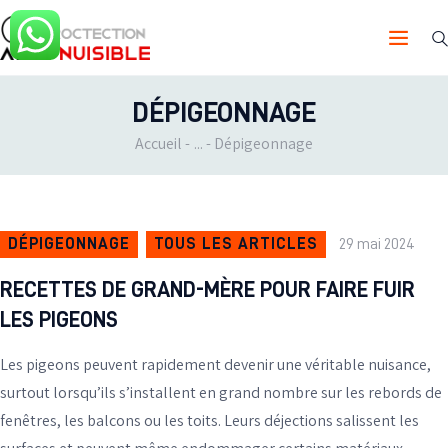
PROTECTION ANTI-NUISIBLE
DÉPIGEONNAGE
NOUS CONTACTER
Accueil
...
Dépigeonnage
EN SAVOIR PLUS
DÉPIGEONNAGE
TOUS LES ARTICLES
29 mai 2024
RECETTES DE GRAND-MÈRE POUR FAIRE FUIR
LES PIGEONS
Les pigeons peuvent rapidement devenir une véritable nuisance,
surtout lorsqu’ils s’installent en grand nombre sur les rebords de
fenêtres, les balcons ou les toits. Leurs déjections salissent les