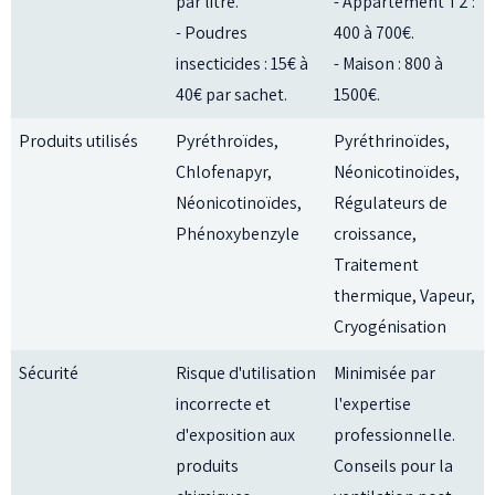
par litre.
- Appartement T2 :
- Poudres
400 à 700€.
insecticides : 15€ à
- Maison : 800 à
40€ par sachet.
1500€.
Produits utilisés
Pyréthroïdes,
Pyréthrinoïdes,
Chlofenapyr,
Néonicotinoïdes,
Néonicotinoïdes,
Régulateurs de
Phénoxybenzyle
croissance,
Traitement
thermique, Vapeur,
Cryogénisation
Sécurité
Risque d'utilisation
Minimisée par
incorrecte et
l'expertise
d'exposition aux
professionnelle.
produits
Conseils pour la