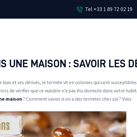
NOUS CONTACTER
Tel +33 1 89 72 02 19
EN SAVOIR PLUS
PROTECTION ANTI-NUISIBLE
S UNE MAISON : SAVOIR LES 
bois et ses dérivés, le termite vit en colonies qui sont susceptibles
lors de vérifier que ce nuisible n’a pas élu domicile dans votre habit
une maison
? Comment savoir si on a des termites chez soi ? Voici