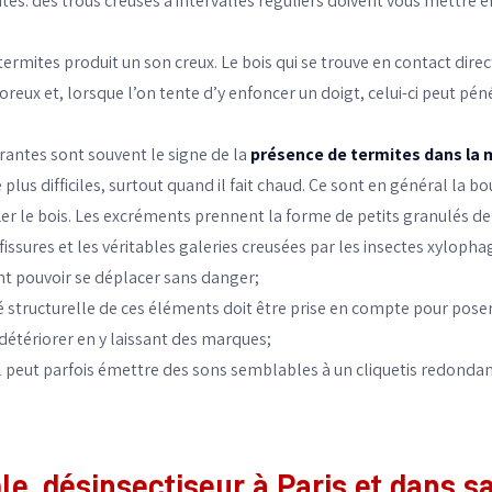
tes: des trous creusés à intervalles réguliers doivent vous mettre en
ites produit un son creux. Le bois qui se trouve en contact direct 
poreux et, lorsque l’on tente d’y enfoncer un doigt, celui-ci peut 
itrantes sont souvent le signe de la
présence de termites dans la
 plus difficiles, surtout quand il fait chaud. Ce sont en général la b
ler le bois. Les excréments prennent la forme de petits granulés de 
les fissures et les véritables galeries creusées par les insectes xylop
nt pouvoir se déplacer sans danger;
ité structurelle de ces éléments doit être prise en compte pour poser
détériorer en y laissant des marques;
, il peut parfois émettre des sons semblables à un cliquetis redondan
le, désinsectiseur à Paris et dans sa