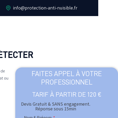
info@protection-anti-nuisible.fr
DÉTECTER
 de
FAITES APPEL À VOTRE
at ou
PROFESSIONNEL
TARIF À PARTIR DE 120 €
Devis Gratuit & SANS engagement.
Réponse sous 15min​
Nom & Prénom