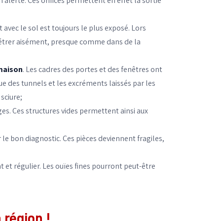
 alerte. Ces orifices permettent en effet la sortie
avec le sol est toujours le plus exposé. Lors
pénétrer aisément, presque comme dans de la
 maison
. Les cadres des portes et des fenêtres ont
oue des tunnels et les excréments laissés par les
sciure;
hages. Ces structures vides permettent ainsi aux
 le bon diagnostic. Ces pièces deviennent fragiles,
t et régulier. Les ouïes fines pourront peut-être
 région !