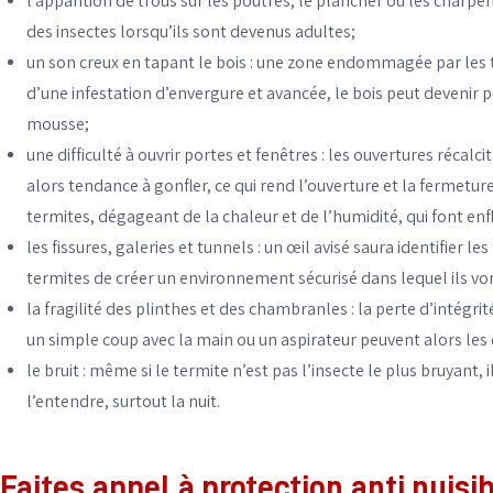
l’apparition de trous sur les poutres, le plancher ou les charpen
des insectes lorsqu’ils sont devenus adultes;
un son creux en tapant le bois : une
zone endommagée par les term
d’une infestation d’envergure et avancée, le bois peut devenir 
mousse;
une difficulté à ouvrir portes et fenêtres : les ouvertures récalc
alors tendance à gonfler, ce qui rend l’ouverture et la fermeture
termites, dégageant de la chaleur et de l’humidité, qui font enf
les fissures, galeries et tunnels : un œil avisé saura identifier 
termites de créer un environnement sécurisé dans lequel ils vo
la fragilité des plinthes et des chambranles : la perte d’intégr
un simple coup avec la main ou un aspirateur peuvent alors les 
le bruit : même si le termite n’est pas l’insecte le plus bruyant
l’entendre, surtout la nuit.
Faites appel à protection anti nuisib